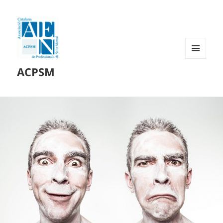
MENÚ
ACPSM
Y
WIDGETS