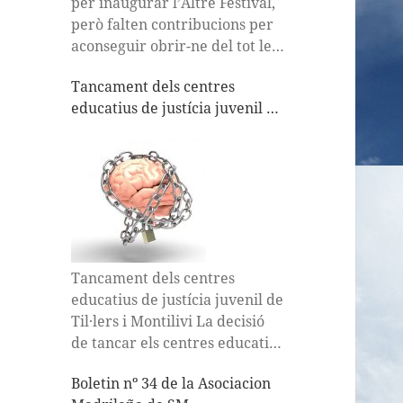
per inaugurar l’Altre Festival,
però falten contribucions per
aconseguir obrir-ne del tot les
portes. Es tracta d’un nou
Tancament dels centres
esdeveniment sociocultural
educatius de justícia juvenil de
basat en propostes artístiques
Til·lers i Montilivi
creades, protagonitzades o
relacionades amb persones
que pateixen un trastorn
mental, i que tindrà
…
Tancament dels centres
educatius de justícia juvenil de
Til·lers i Montilivi La decisió
de tancar els centres educatius
de Justícia Juvenil de Montilivi
Boletin nº 34 de la Asociacion
a Girona i Til·lers a Mollet del