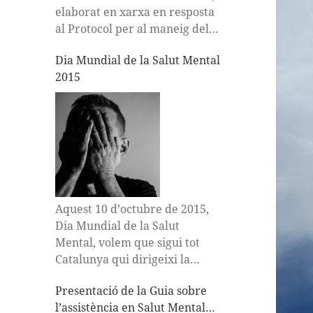
elaborat en xarxa en resposta
al Protocol per al maneig del
TDAH infantil – juvenil en el
Dia Mundial de la Salut Mental
sistema sanitari, en el qual
2015
s’inclouen els enllaços per a
signar el document i fer-ne
…
Aquest 10 d’octubre de 2015,
Dia Mundial de la Salut
Mental, volem que sigui tot
Catalunya qui dirigeixi la
mirada a Valls, perquè
Presentació de la Guia sobre
enguany esdevé la capital des
l’assistència en Salut Mental
de la qual reclamem: La