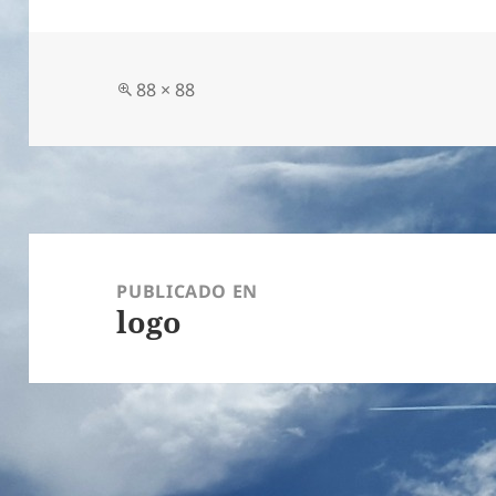
Tamaño
88 × 88
completo
Navegación
de
PUBLICADO EN
logo
entradas