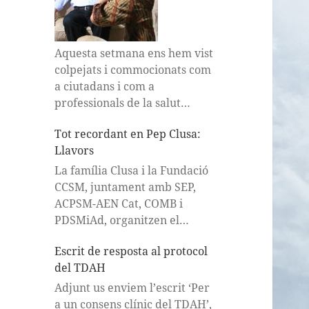
Aquesta setmana ens hem vist
colpejats i commocionats com
a ciutadans i com a
professionals de la salut
mental per la desgraciada
Tot recordant en Pep Clusa:
mort d’un professor després
Llavors
de ser atacat per un alumne
de 13 anys, segons les
La família Clusa i la Fundació
primeres valoracions, afectat
CCSM, juntament amb SEP,
per una descompensació
…
ACPSM-AEN Cat, COMB i
PDSMiAd, organitzen el
dissabte 9 de maig a la Casa
Escrit de resposta al protocol
Orlandai (c/Jaume Piquet, 23,
del TDAH
BCN) un acte en homenatge a
Pep Clusa.
Adjunt us enviem l’escrit ‘Per
a un consens clínic del TDAH’,