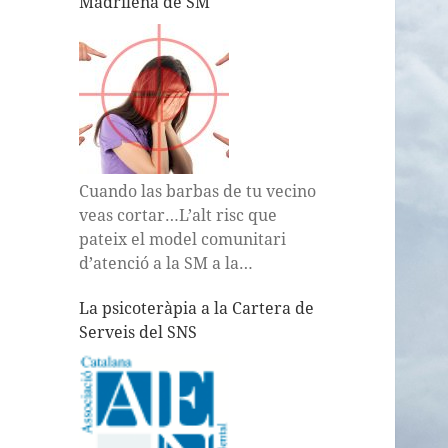
Madrileña de SM
Vallès és una notícia
preocupant. Representa un
clar exemple de com les
retallades
…
Cuando las barbas de tu vecino
veas cortar…L’alt risc que
pateix el model comunitari
d’atenció a la SM a la
Comunitat de Madrid (Plan
La psicoteràpia a la Cartera de
Estrategico de SM 2010.2014)
Serveis del SNS
pot ser un mirall dels trajectes
accidentats que ens podem
acabar trobant a Catalunya.