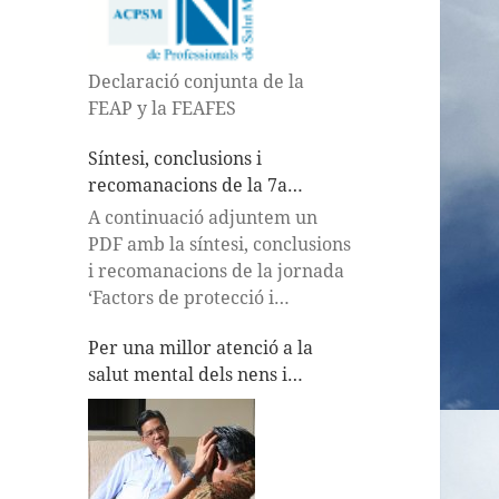
Declaració conjunta de la
FEAP y la FEAFES
Síntesi, conclusions i
recomanacions de la 7a
Jornada la Xarxa a Debat
A continuació adjuntem un
PDF amb la síntesi, conclusions
i recomanacions de la jornada
‘Factors de protecció i
vulnerabilitat en salut mental:
Per una millor atenció a la
intervencions comunitàries’,
salut mental dels nens i
que va tenir lloc el 21 de març
adolescents
del 2014 i va ser organitzat per
ACPSM-AEN juntament amb la
…