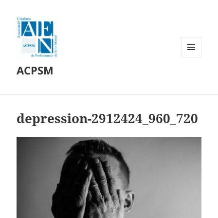
MENÚ
ACPSM
Y
WIDGETS
depression-2912424_960_720