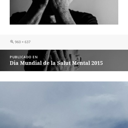
Tamaño
960 × 637
completo
Navegación
PUBLICADO EN
de
Dia Mundial de la Salut Mental 2015
entradas