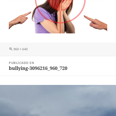
Tamaño
960 × 640
completo
Navegación
PUBLICADO EN
de
bullying-3096216_960_720
entradas